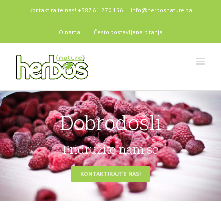
Kontaktirajte nas! +387 61 270 156
|
info@herbosnature.ba
O nama
Često postavljena pitanja
Dobrodošli
Pridružite nam se
KONTAKTIRAJTE NAS!