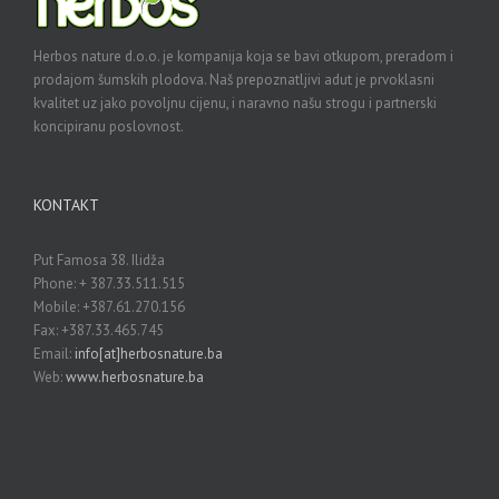
Herbos nature d.o.o. je kompanija koja se bavi otkupom, preradom i
prodajom šumskih plodova. Naš prepoznatljivi adut je prvoklasni
kvalitet uz jako povoljnu cijenu, i naravno našu strogu i partnerski
koncipiranu poslovnost.
KONTAKT
Put Famosa 38. Ilidža
Phone: + 387.33.511.515
Mobile: +387.61.270.156
Fax: +387.33.465.745
Email:
info[at]herbosnature.ba
Web:
www.herbosnature.ba