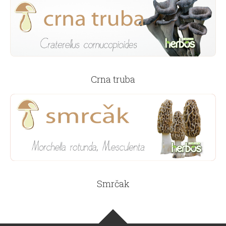
Crna truba
Smrčak